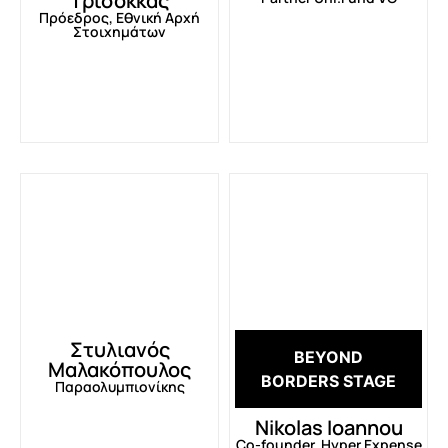
Τρισόκκας
Πρόεδρος, Εθνική Αρχή
Στοιχημάτων
Στυλιανός
BEYOND
Μαλακόπουλος
BORDERS STAGE
Παραολυμπιονίκης
Nikolas Ioannou
Co-founder, Hyper Expense