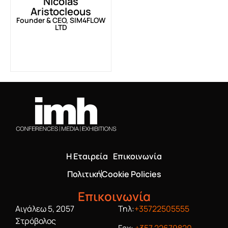
Nicolas
Aristocleous
Founder & CEO, SIM4FLOW
LTD
Η Εταιρεία
Επικοινωνία
Πολιτική
Cookie Policies
Επικοινωνία
Αιγάλεω 5, 2057
Τηλ:
+35722505555
Στρόβολος