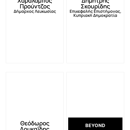
Χαράλαμπος
Δημήτρης
Προύντζος
Σκουρίδης
Δήμαρχος Λευκωσίας
Επικεφαλής Επιστήμονας,
Κυπριακή Δημοκρατία
Θεόδωρος
BEYOND
Λουκαΐδης