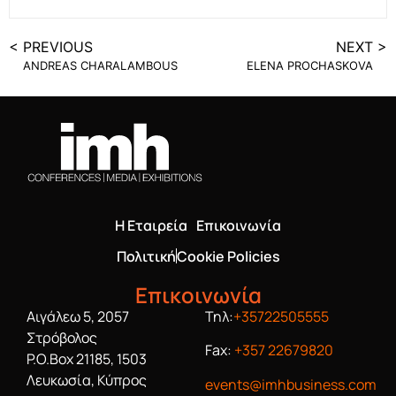
< PREVIOUS
NEXT >
ANDREAS CHARALAMBOUS
ELENA PROCHASKOVA
Η Εταιρεία
Επικοινωνία
Πολιτική
Cookie Policies
Επικοινωνία
Αιγάλεω 5, 2057
Τηλ:
+35722505555
Στρόβολος
Fax:
+357 22679820
P.O.Box 21185, 1503
Λευκωσία, Κύπρος
events@imhbusiness.com