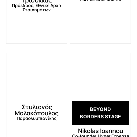
Τρισόκκας
Πρόεδρος, Εθνική Αρχή
Στοιχημάτων
Στυλιανός
BEYOND
Μαλακόπουλος
BORDERS STAGE
Παραολυμπιονίκης
Nikolas Ioannou
Co-founder, Hyper Expense