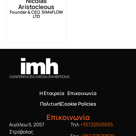
Nicolas
Aristocleous
Founder & CEO, SIM4FLOW
LTD
Η Εταιρεία
Επικοινωνία
Πολιτική
Cookie Policies
Επικοινωνία
Αιγάλεω 5, 2057
Τηλ:
+35722505555
Στρόβολος