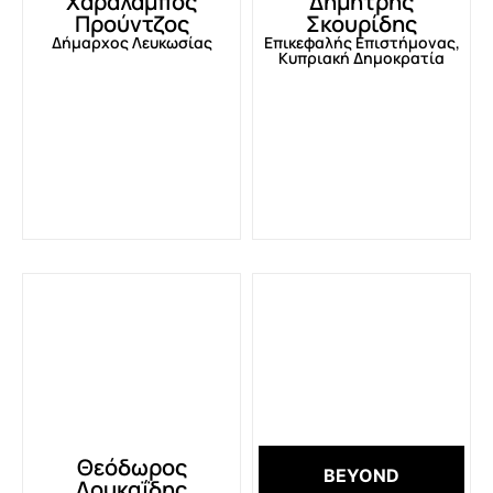
Χαράλαμπος
Δημήτρης
Προύντζος
Σκουρίδης
Δήμαρχος Λευκωσίας
Επικεφαλής Επιστήμονας,
Κυπριακή Δημοκρατία
Θεόδωρος
BEYOND
Λουκαΐδης