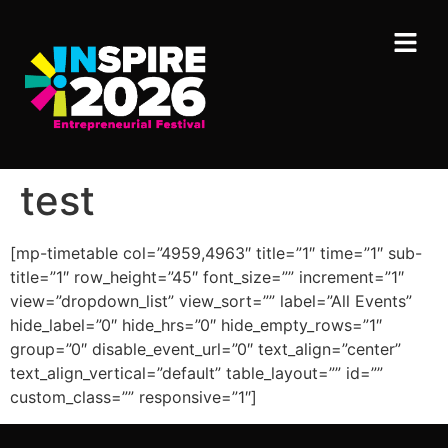
test
[mp-timetable col=”4959,4963″ title=”1″ time=”1″ sub-
title=”1″ row_height=”45″ font_size=”” increment=”1″
view=”dropdown_list” view_sort=”” label=”All Events”
hide_label=”0″ hide_hrs=”0″ hide_empty_rows=”1″
group=”0″ disable_event_url=”0″ text_align=”center”
text_align_vertical=”default” table_layout=”” id=””
custom_class=”” responsive=”1″]