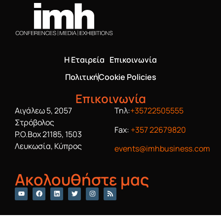
Η Εταιρεία
Επικοινωνία
Πολιτική
Cookie Policies
Επικοινωνία
Αιγάλεω 5, 2057
Τηλ:
+35722505555
Στρόβολος
Fax:
+357 22679820
P.O.Box 21185, 1503
Λευκωσία, Κύπρος
events@imhbusiness.com
Ακολουθήστε μας