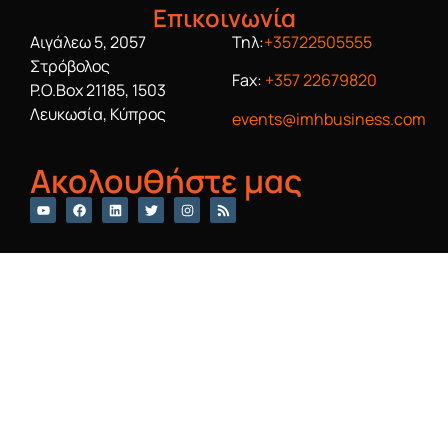
Επικοινωνία
Αιγάλεω 5, 2057
Τηλ:
+35722505555
Στρόβολος
Fax:
+357 22679820
P.O.Box 21185, 1503
Λευκωσία, Κύπρος
events@imhbusiness.com
Ακολουθήστε μας