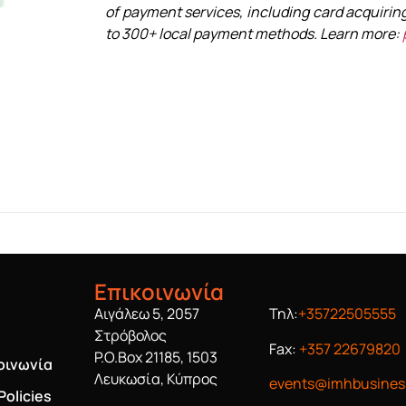
of payment services, including card acquiri
to 300+ local payment methods. Learn more:
Επικοινωνία
Αιγάλεω 5, 2057
Τηλ:
+35722505555
Στρόβολος
Fax:
+357 22679820
P.O.Box 21185, 1503
οινωνία
Λευκωσία, Κύπρος
events@imhbusines
Policies