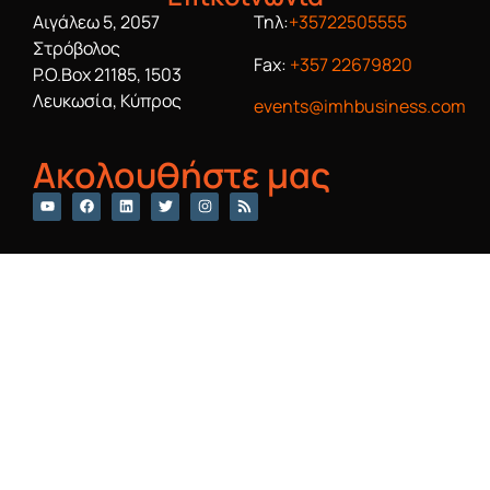
Αιγάλεω 5, 2057
Τηλ:
+35722505555
Στρόβολος
Fax:
+357 22679820
P.O.Box 21185, 1503
Λευκωσία, Κύπρος
events@imhbusiness.com
Ακολουθήστε μας