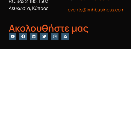
P.O.Box 21185, 1503
Λευκωσία, Κύπρος
events@imhbusiness.com
Ακολουθήστε μας