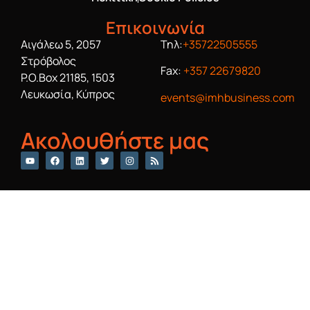
Επικοινωνία
Αιγάλεω 5, 2057
Τηλ:
+35722505555
Στρόβολος
Fax:
+357 22679820
P.O.Box 21185, 1503
Λευκωσία, Κύπρος
events@imhbusiness.com
Ακολουθήστε μας